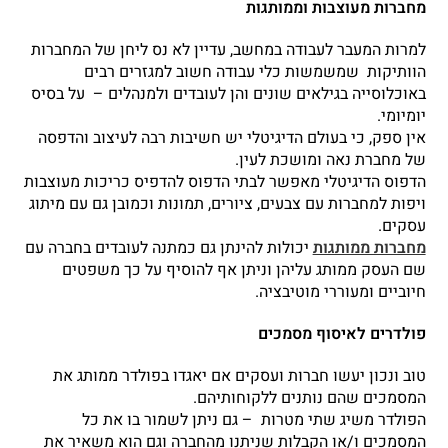
מחברות מעוצבות וממותגות
למרות המעבר לעבודה במחשב, עדיין לא נס ליחן של המחברות
הוותיקות שמשמשות כלי עבודה חשוב למגזרים רבים
באוכלוסייה בגילאים שונים והן לעובדים ולמנהלים – על בסיס
יומיומי.
אין ספק, כי בעולם הדיגיטלי יש חשיבות רבה לעיצוב והדפסה
של מחברת נאה ומושכת לעין.
הדפוס הדיגיטלי מאפשר לבתי הדפוס להדפיס כריכות מעוצבות
ויפות למחברות עם צבעים, ציורים, תמונות וכמובן גם עם מיתוג
עסקים.
מחברות ממותגות
יכולות להינתן גם כמתנה לעובדים בחברה עם
שם העסק ממותג עליהן וניתן אף להוסיף על כך משפטים
חיוביים ומעוררי מוטיבציה.
פולדרים
לאיסוף מסמכים
טוב ונכון יעשו חברות ועסקים אם יאגדו בפולדר ממותג את
המסמכים שהם נותנים ללקוחותיהם.
הפולדר משיג שתי מטרות – גם ניתן לשמור בו את כל
המסמכים ו/או הקבלות שניתנו מהחברה וגם הוא משאיר את