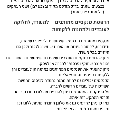
כמה עותקים להדפיס לכל דף בפנקס והאם להדפיס דפים
בצבעים שונים. בד"כ מודפס מקור (בצבע לבן) ושני העתקים
(כל אחד בצבע אחר).
הדפסת פנקסים ממותגים – למשרד, לחלוקה
לעובדים ולמתנות ללקוחות
פנקסים ממותגים הם תמיד שימושיים לביצוע רשימות,
תזכורות, לכתוב רעיונות או הערות שחשוב לזכור ולכן הם
חיוניים בכל משרד.
ניתן להדפיס פנקסים מעוצבים שיהיו גם שימושיים במשרד וגם
יהוו מוצר שיווקי ופרסומי לחברה או לעסק.
ניתן להעניק את הפנקסים הממותגים במתנה הן לעובדים והן
ללקוחות קיימים ופוטנציאליים.
הפנקסים יכולים גם להוות מתנה נחמדה לביסוס תחושת
השייכות של עובדים חדשים לחברה.
על הפנקסים הממותגים ניתן להדפיס את לוגו החברה, שמה
ופרטי ההתקשרות איתה.
כמו כן ניתן להדפיס גם את סלוגן החברה מתחת ללוגו וכן
משפט מעורר מחשבה או יצירתי.