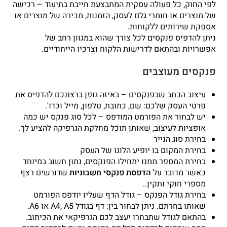
לפי החוק, כל פעולה עסקית המתבצעת חייבת בתיעוד – רכישה
של מוצרים או חומרי גלם לעסק, הזמנות, מכירה של מוצרים או
אספקת שירותים ללקוחות.
ניתן להדפיס פנקסים לכל צורך שהוא במגוון רחב של
אפשרויות ובהתאם לדרישות הלקוח וצרכיו הייחודיים.
פנקסים מעוצבים
עיצוב הכתב שבפנקסים – באיזה גופן ברצונכם להדפיס את
פרטי העסק שלכם: שם, כתובת, טלפון, מייל וכדו'.
יש לבחור את הפורמט המודפס – לכל סוג פנקס יש כמה
אופציות לעיצוב, שאותן תוכל מחלקת הגרפיקה להציע לך.
בחירת סוג הנייר
בחירת המקום בו יופיע הלוגו של העסק
בחירת המספר ממנו יתחילו הפנקסים, נתון חשוב במיוחד
כאשר מדובר על
הדפסת פנקסי חשבוניות
שדורשים רצף
מספרי חוקי ותקין..
בחירת גודל הפנקס – גודל הדף שעליו יודפס הפורמט
שאותו בחרתם. ניתן לבחור בין: דף בגודל A4, A5 או A6.
בהתאם לגודל שתבחרו יעצב לכם הגרפיקאי את הכיתוב.