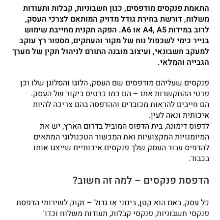
התאמת פנקסים מודפסים, כגון חשבוניות, קבלות ותעודות
משלוח, דורשת בחירת גודל מדויק המותאם לצרכי העסק,
לרוב במידות A4, A5 או A6. הפקה תקנית מחייבת שימוש
בנייר כימי לשכפול נוח של מקור והעתקים, מספור רץ עוקב
למעקב חשבונאי, ועיצוב מובנה התורם לניהול תקין של מערך
הגבייה והמלאי.
פנקסים שעליהם מודפסים שם העסק, הלוגו והסלוגן שלו וכן
פרטי ההתקשרות אתו – הם כמו כרטיס ביקור של העסק.
הם חייבים להראות מכובדים וההדפסה בהם צריכה להיות
איכותית ונאה לעין.
לדפוס דימונה, בית הדפוס המוביל בדרום הארץ, יש את
המיומנויות המקצועיות ואת המכשור הטכנולוגי המתאים
להדפיס עבור העסק שלך פנקסים איכותיים שייצגו אותו
בכבוד.
הדפסת פנקסים – למה זה חשוב?
כל עסק, באם הוא קטן, בינוני או גדול – זקוק לשירותי הדפסת
פנקסי חשבוניות, פנקסי קבלות, תעודות משלוח וכדו'