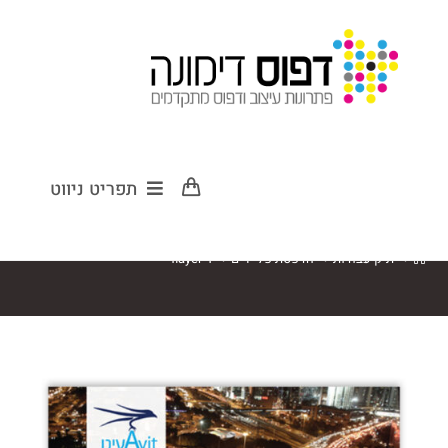
flayer 4
תפריט ניווט
>
תיק עבודות
>
הדפסת פליירים
>
flayer 4