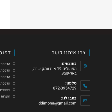
יש להיות
מחובר
כדי לפרסם תגובה.
צרו איתנו קשר
דפוס 
כתובתינו:
הדפסת כ
הפועלים 19 א.ת עמק שרה,
הדפסת ג
באר-שבע
הדפסת ס
טלפון:
הדפסת מ
072-3954729
פוסטרים 
חוברות 
כתבו לנו:
ddimona@gmail.com