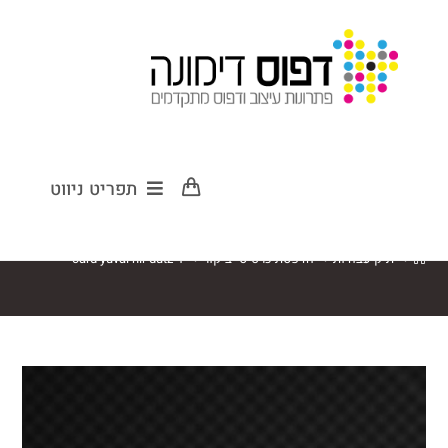
card yuval nir
תפריט ניווט
dutz-1
>
תיק עבודות
>
הדפסת כרטיסי ביקור
>
card yuval nir dutz-1