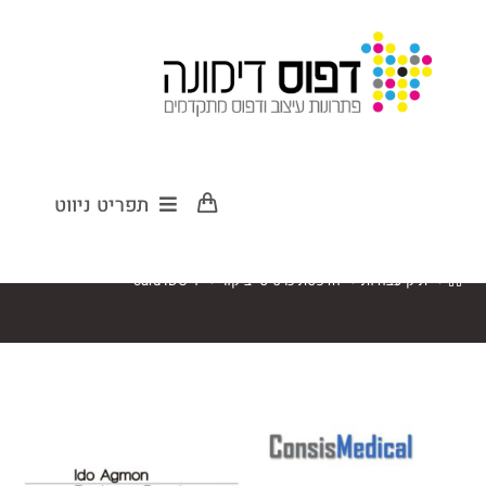
card IDO-1
תפריט ניווט
>
תיק עבודות
>
הדפסת כרטיסי ביקור
>
card IDO-1