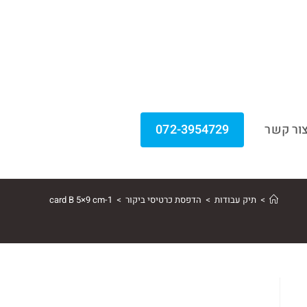
ור קשר
072-3954729
>
תיק עבודות
>
הדפסת כרטיסי ביקור
>
card B 5×9 cm-1