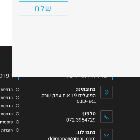
שלח
כתיבת תגובה
יש להיות
מחובר
כדי לפרסם תגובה.
צרו איתנו קשר
דפוס 
כתובתינו:
הדפסת כ
הפועלים 19 א.ת עמק שרה,
הדפסת ג
באר-שבע
הדפסת ס
טלפון:
הדפסת מ
072-3954729
פוסטרים 
חוברות 
כתבו לנו:
ddimona@gmail.com