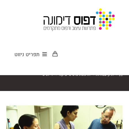
b-c7-1
תפריט ניווט
>
תיק עבודות
>
הדפסת כרטיסי ביקור
>
b-c7-1