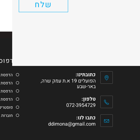
שלח
יש להיות
מחובר
כדי לפרסם תגובה.
צרו איתנו קשר
דפוס 
כתובתינו:
הדפסת כ
הפועלים 19 א.ת עמק שרה,
הדפסת ג
באר-שבע
הדפסת ס
טלפון:
הדפסת מ
072-3954729
פוסטרים 
חוברות 
כתבו לנו:
ddimona@gmail.com