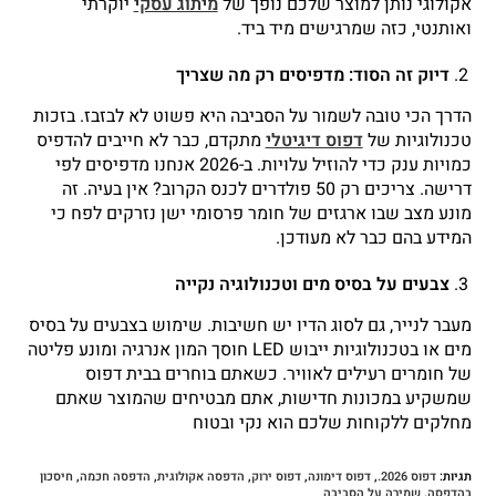
אקולוגי נותן למוצר שלכם נופך של
מיתוג עסקי
יוקרתי
ואותנטי, כזה שמרגישים מיד ביד.
דיוק זה הסוד: מדפיסים רק מה שצריך
הדרך הכי טובה לשמור על הסביבה היא פשוט לא לבזבז. בזכות
טכנולוגיות של
דפוס דיגיטלי
מתקדם, כבר לא חייבים להדפיס
כמויות ענק כדי להוזיל עלויות. ב-2026 אנחנו מדפיסים לפי
דרישה. צריכים רק 50 פולדרים לכנס הקרוב? אין בעיה. זה
מונע מצב שבו ארגזים של חומר פרסומי ישן נזרקים לפח כי
המידע בהם כבר לא מעודכן.
צבעים על בסיס מים וטכנולוגיה נקייה
מעבר לנייר, גם לסוג הדיו יש חשיבות. שימוש בצבעים על בסיס
מים או בטכנולוגיות ייבוש LED חוסך המון אנרגיה ומונע פליטה
של חומרים רעילים לאוויר. כשאתם בוחרים בבית דפוס
שמשקיע במכונות חדישות, אתם מבטיחים שהמוצר שאתם
מחלקים ללקוחות שלכם הוא נקי ובטוח
תגיות
:
דפוס 2026.
,
דפוס דימונה
,
דפוס ירוק
,
הדפסה אקולוגית
,
הדפסה חכמה
,
חיסכון
בהדפסה
,
שמירה על הסביבה