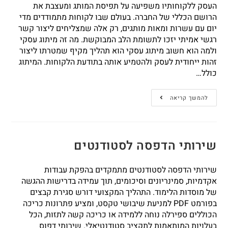
העסק ללקוחותיו משפיעה על תפיסת המותג ומעצבת את
הרושם הכללי של החברה. בעולם שבו לקוחות מתמודדים מדי
יום עם עשרות ומאות מותגים, רק אלה שמצליחים ליצור קשר
רגשי אמיתי יזכו לתשומת הלב המבוקשת. מה זה מיתוג עסקי
ולמה הוא חשוב מיתוג עסקי הוא תהליך מקיף שמטרתו ליצור
זהות ייחודית לעסק ולהטמיע אותה בתודעת הלקוחות. המיתוג
כולל…
להמשך קריאה
שירותי הדפסה לסטודנטים
שירותי הדפסה לסטודנטים מתמקדים בהפקת עבודות
אקדמיות, סמינריונים וסיכומים, תוך עמידה בדרישות ההגשה
של מוסדות הלימוד. התהליך המקצועי דורש סגירת קבצים
בפורמט PDF למניעת שיבושי טקסט, ומציע פתרונות כריכה
הכוללים ספירלה נוחה ללמידה או כריכה קשה לתזות, הכל
בעלויות המותאמות לתקציב סטודנטיאלי. שירותי דפוס