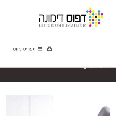
img_41203658
תפריט ניווט
img_41203658
>