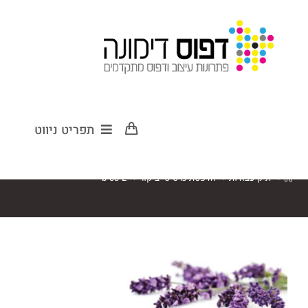
b-c3-2
תפריט ניווט
>
תיק עבודות
>
הדפסת כרטיסי ביקור
>
b-c3-2