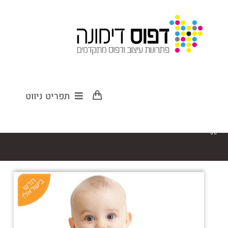
הדפסת פליירים
תפריט ניווט