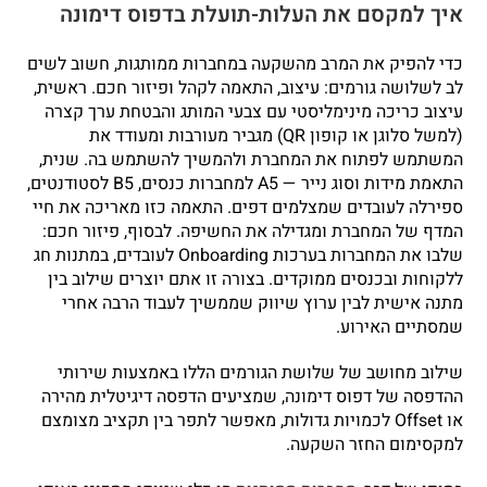
איך למקסם את העלות-תועלת בדפוס דימונה
כדי להפיק את המרב מהשקעה במחברות ממותגות, חשוב לשים
לב לשלושה גורמים: עיצוב, התאמה לקהל ופיזור חכם. ראשית,
עיצוב כריכה מינימליסטי עם צבעי המותג והבטחת ערך קצרה
(למשל סלוגן או קופון QR) מגביר מעורבות ומעודד את
המשתמש לפתוח את המחברת ולהמשיך להשתמש בה. שנית,
התאמת מידות וסוג נייר — A5 למחברות כנסים, B5 לסטודנטים,
ספירלה לעובדים שמצלמים דפים. התאמה כזו מאריכה את חיי
המדף של המחברת ומגדילה את החשיפה. לבסוף, פיזור חכם:
שלבו את המחברות בערכות Onboarding לעובדים, במתנות חג
ללקוחות ובכנסים ממוקדים. בצורה זו אתם יוצרים שילוב בין
מתנה אישית לבין ערוץ שיווק שממשיך לעבוד הרבה אחרי
שמסתיים האירוע.
שילוב מחושב של שלושת הגורמים הללו באמצעות שירותי
ההדפסה של דפוס דימונה, שמציעים הדפסה דיגיטלית מהירה
או Offset לכמויות גדולות, מאפשר לתפר בין תקציב מצומצם
למקסימום החזר השקעה.