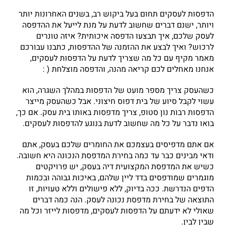
הדפסות לעסקים תחום בעל ביקוש רב, בשנים האחרונות יותר
ויותר, ישנם דברים שחשוב לדעת על מנת לייעל את ההדפסה
לעסק שלכם, איך תבצעו הדפסה איכותית? איזה טונרים
לרכוש? ואיך לבצע את ההזמנה של ההדפסות, כתבנו עבורכם
מאמר מקיף עם כל מה שצריך לדעת על הדפסות לעסקים,
אנחנו מאחלים לכם קריאה מהנה, והדפסה מוצלחת ( :
כשהעסק צריך מספר מועט של הדפסות במהלך השגרה, הוא
עשוי לקבל סיוע של בית דפוס חיצוני. אבל כשהעסק מייצר
הדפסות רבות נון סטופ, צריך מדפסות באותו בית עסק. אם כך,
בואו נדבר על כל מה שחשוב לדעת בנוגע להדפסות לעסקים.
אם אתם מדפיסים בעצמכם את החומרים שלכם בעסק, אתם
ודאי מבינים כבר עד כמה בחירת המדפסת הנכונה היא חשובה.
כשיש את המדפסת המקצועית דיה בעסק, יש פרויקטים
מוגמרים שמודפסים בדד ליין שלהם, באיכות גבוהה ובכמות
הדפים הנדרשת. ככה בדיוק, ללא פישולים וללא טעויות, זו
התוצאה של בחירת מדפסת נכונה לעסק. הנה כמה דברים
שאולי לא ידעתם על הדפסות לעסקים, מדפסות לייזר וכל מה
שבין לבין.