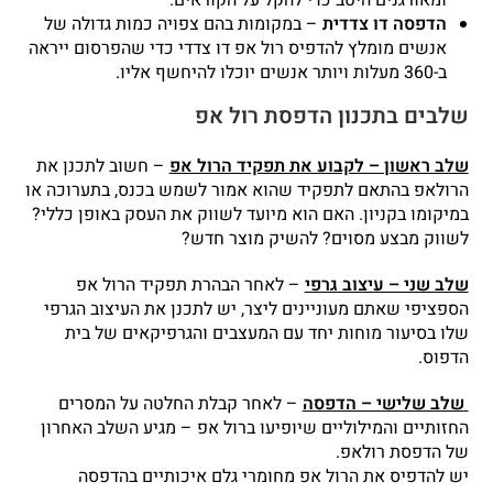
ומאורגנים היטב כדי להקל על הקוראים.
הדפסה דו צדדית
– במקומות בהם צפויה כמות גדולה של
אנשים מומלץ להדפיס רול אפ דו צדדי כדי שהפרסום ייראה
ב-360 מעלות ויותר אנשים יוכלו להיחשף אליו.
שלבים בתכנון הדפסת רול אפ
שלב ראשון – לקבוע את תפקיד הרול אפ
– חשוב לתכנן את
הרולאפ בהתאם לתפקיד שהוא אמור לשמש בכנס, בתערוכה או
במיקומו בקניון. האם הוא מיועד לשווק את העסק באופן כללי?
לשווק מבצע מסוים? להשיק מוצר חדש?
שלב שני – עיצוב גרפי
– לאחר הבהרת תפקיד הרול אפ
הספציפי שאתם מעוניינים ליצר, יש לתכנן את העיצוב הגרפי
שלו בסיעור מוחות יחד עם המעצבים והגרפיקאים של בית
הדפוס.
שלב שלישי – הדפסה
– לאחר קבלת החלטה על המסרים
החזותיים והמילוליים שיופיעו ברול אפ – מגיע השלב האחרון
של הדפסת רולאפ.
יש להדפיס את הרול אפ מחומרי גלם איכותיים בהדפסה