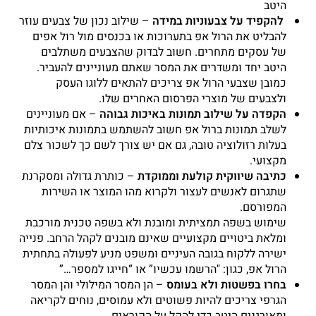
היטב
להקפיד על צבעוניות במידה
– שילוב נכון של צבעים עוזר
להבליט את הרול אפ בתערוכות או בכנסים מול רול אפים
של עסקים מתחרים. חשוב לבדוק שהצבעים משתלבים
היטב יחד ומשדרים את המסר שאתם מעוניינים להעביר.
כמובן שצבעי הרול אפ צריכים להתאים ללוגו העסק
ולצבעים של מוצרי הפרסום האחרים שלו.
הקפדה על שילוב תמונות באיכות גבוהה
– אם מעוניינים
לשלב תמונות ברול אפ חשוב להשתמש בתמונות איכותיות
בעלות רזולוציה טובה, גם אם יש צורך לשם כך לשכור צלם
מקצועי.
כתיבה שיווקית קולעת וממוקדת
– כותרת גדולה ומסקרנת
שתגרום לאנשים לעצור ולקרוא מהו המוצר או השירות
המפורסם.
שימוש בשפה תמציתית ומובנת ולא בשפה טכנית מורכבת
ומלאת ביטויים מקצועיים שאינם מובנים לקהל הרחב. פנייה
ישירה ללקוח בגובה העיניים ומשפט מניע לפעולה בתחתית
הרול אפ, כגון: "הרשמו עכשיו” או “חייגו למספר…”
בחרו בפשטות ולא בעומס
– הן המסר המילולי והן המסר
הגרפי צריכים להיות פשוטים ולא עמוסים, נוחים לקריאה