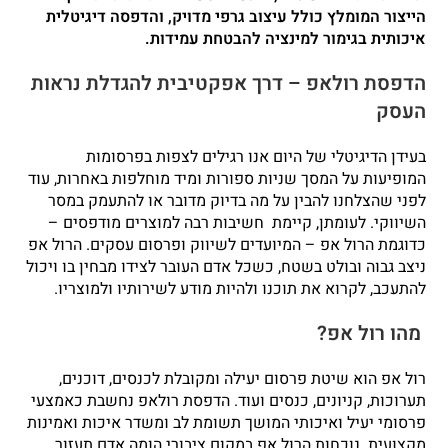
הייצור המומלץ כולל עיצוב גרפי מדויק, והדפסה דיגיטלית
איכותית בגימור למינציה להבטחת עמידות.
הדפסת רולאפ – דרך אפקטיבית להגדלת נראות
העסק
בעידן הדיגיטלי של היום אנו רגילים לצפות בפרסומות
המופיעות על המסך שניות ספורות ומיד מוחלפות באחרות, עוד
לפני שהצלחנו להבין על מה בדיוק מדובר או להתעמק במסר
השיווקי. לעומתן, קיימת חשיבות רבה למוצרים מודפסים –
כדוגמת הרול אפ – המיועדים לשיווק ופרסום עסקים. הרול אפ
ניצב גבוה ובולט בשטח, כשכל אדם העובר לצידו מבחין בו ויכול
להתעכב, לקרוא את תוכנו ולהיות מודע לשירותיו ולמוצריו.
מהו רול אפ?
רול אפ הוא שיטת פרסום יעילה ומקובלת לכנסים, דוכנים,
תערוכות, קניונים, כנסים ועוד. הדפסת רולאפ נחשבת כאמצעי
פרסומי יעיל ואיכותי המושך תשומת לב ומשדר איכות ואמינות
מקצועית. נוכחות הרול אפ במקום ציבורי הומה אדם תעזור