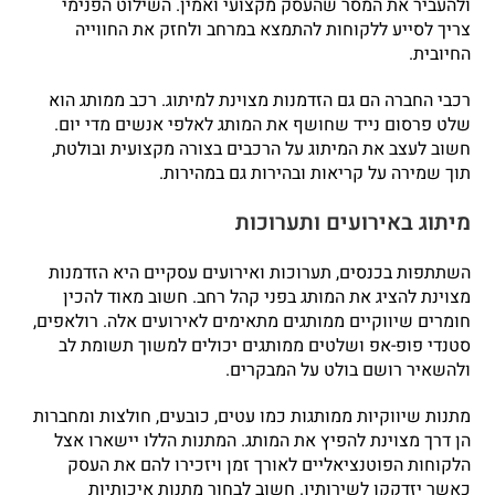
ולהעביר את המסר שהעסק מקצועי ואמין. השילוט הפנימי
צריך לסייע ללקוחות להתמצא במרחב ולחזק את החווייה
החיובית.
רכבי החברה הם גם הזדמנות מצוינת למיתוג. רכב ממותג הוא
שלט פרסום נייד שחושף את המותג לאלפי אנשים מדי יום.
חשוב לעצב את המיתוג על הרכבים בצורה מקצועית ובולטת,
תוך שמירה על קריאות ובהירות גם במהירות.
מיתוג באירועים ותערוכות
השתתפות בכנסים, תערוכות ואירועים עסקיים היא הזדמנות
מצוינת להציג את המותג בפני קהל רחב. חשוב מאוד להכין
חומרים שיווקיים ממותגים מתאימים לאירועים אלה. רולאפים,
סטנדי פופ-אפ ושלטים ממותגים יכולים למשוך תשומת לב
ולהשאיר רושם בולט על המבקרים.
מתנות שיווקיות ממותגות כמו עטים, כובעים, חולצות ומחברות
הן דרך מצוינת להפיץ את המותג. המתנות הללו יישארו אצל
הלקוחות הפוטנציאליים לאורך זמן ויזכירו להם את העסק
כאשר יזדקקו לשירותיו. חשוב לבחור מתנות איכותיות