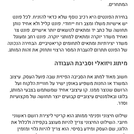
המתחרים.
בחירת הפונטים היא רכיב נוסף שלא כדאי להזניח. לכל פונט
יש אישיות משלו ומצב רוח ייחודי. פונט קליל ולא אחיד נותן
תחושה של כתב יד ומתאים לנושאים יותר אישיים. פונט צר
ואחיד משדר יוקרה ומתאים למותגי יוקרה. פונט רחב ומעוגל
משדר יצירתיות ומתאים לתחומים קריאטיביים. הבחירה הנכונה
של הפונט תתרום להעברת המסר הרצוי ותחזק את זהות המותג.
מיתוג ויזואלי וסביבת העבודה
חשוב מאוד למתג את הסביבה הפיזית שבה פועל העסק. עיצוב
המשרד או החנות משפיע באופן ישיר על חוויית הלקוח ועל
הרושם שנוצר ממנו. קו עיצובי אחיד שמשתמש בצבעי המותג,
בלוגו ובאלמנטים עיצוביים קבועים יוצר תחושה של מקצועיות
וסדר.
שילוט חיצוני ופנימי ממותג הוא קריטי ליצירת רושם ראשוני
חיובי. השילוט החיצוני צריך להיות מעוצב בקפידה ולכלול את
הלוגו, שם העסק ומידע בסיסי. הוא צריך להיות גלוי ומזמין