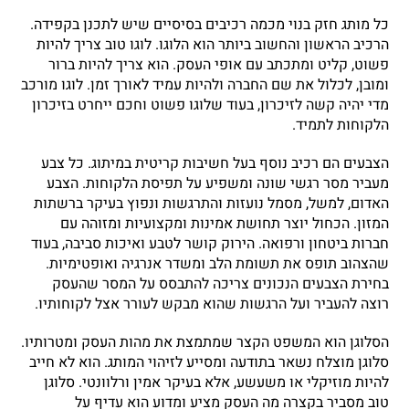
כל מותג חזק בנוי מכמה רכיבים בסיסיים שיש לתכנן בקפידה.
הרכיב הראשון והחשוב ביותר הוא הלוגו. לוגו טוב צריך להיות
פשוט, קליט ומתכתב עם אופי העסק. הוא צריך להיות ברור
ומובן, לכלול את שם החברה ולהיות עמיד לאורך זמן. לוגו מורכב
מדי יהיה קשה לזיכרון, בעוד שלוגו פשוט וחכם ייחרט בזיכרון
הלקוחות לתמיד.
הצבעים הם רכיב נוסף בעל חשיבות קריטית במיתוג. כל צבע
מעביר מסר רגשי שונה ומשפיע על תפיסת הלקוחות. הצבע
האדום, למשל, מסמל נועזות והתרגשות ונפוץ בעיקר ברשתות
המזון. הכחול יוצר תחושת אמינות ומקצועיות ומזוהה עם
חברות ביטחון ורפואה. הירוק קושר לטבע ואיכות סביבה, בעוד
שהצהוב תופס את תשומת הלב ומשדר אנרגיה ואופטימיות.
בחירת הצבעים הנכונים צריכה להתבסס על המסר שהעסק
רוצה להעביר ועל הרגשות שהוא מבקש לעורר אצל לקוחותיו.
הסלוגן הוא המשפט הקצר שמתמצת את מהות העסק ומטרותיו.
סלוגן מוצלח נשאר בתודעה ומסייע לזיהוי המותג. הוא לא חייב
להיות מוזיקלי או משעשע, אלא בעיקר אמין ורלוונטי. סלוגן
טוב מסביר בקצרה מה העסק מציע ומדוע הוא עדיף על